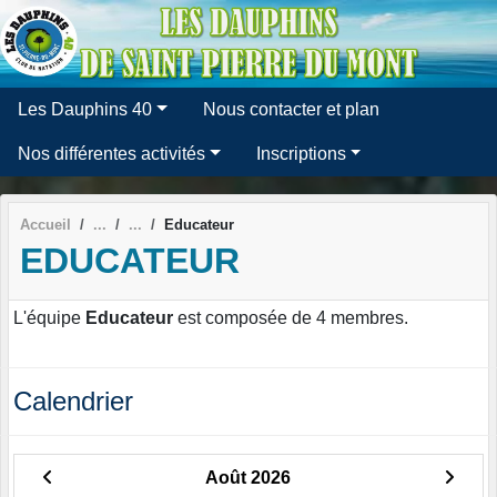
Panneau de gestion des cookies
Les Dauphins 40
Nous contacter et plan
Nos différentes activités
Inscriptions
Accueil
Educateur
EDUCATEUR
L'équipe
Educateur
est composée de 4 membres.
Calendrier
Août 2026