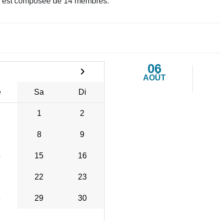
est composée de 14 membres.
06
AOÛT
e
Sa
Di
1
2
8
9
4
15
16
1
22
23
8
29
30