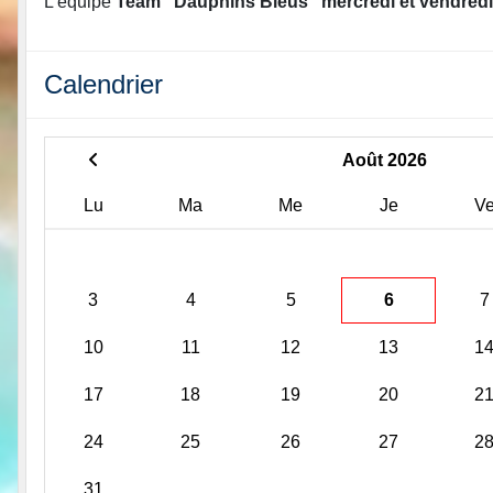
L'équipe
Team "Dauphins Bleus" mercredi et vendredi
Calendrier
Août 2026
Lu
Ma
Me
Je
V
3
4
5
6
7
10
11
12
13
1
17
18
19
20
2
24
25
26
27
2
31