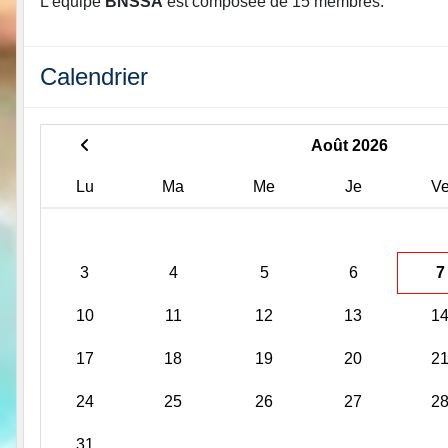
L'équipe
BNSSA
est composée de 15 membres.
Calendrier
Août 2026
Lu
Ma
Me
Je
V
3
4
5
6
7
10
11
12
13
1
17
18
19
20
2
24
25
26
27
2
31