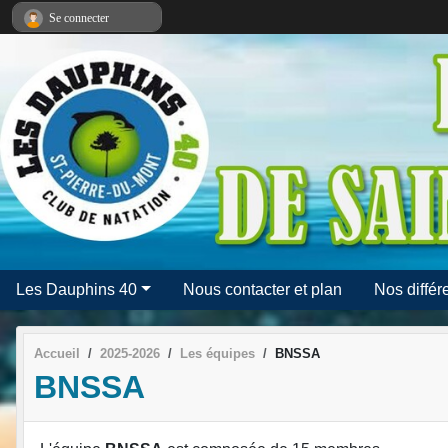
Panneau de gestion des cookies
Se connecter
Les Dauphins 40
Nous contacter et plan
Nos différ
Accueil
2025-2026
Les équipes
BNSSA
BNSSA