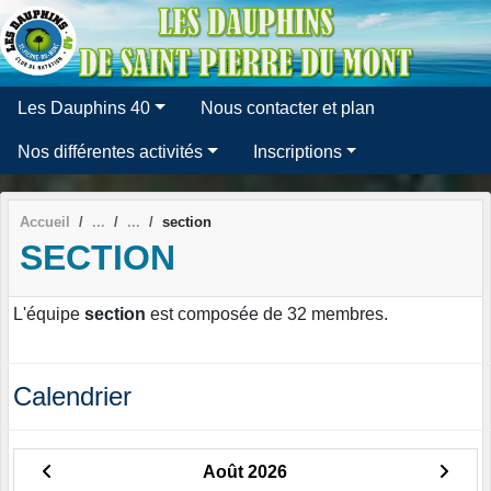
Panneau de gestion des cookies
Les Dauphins 40
Nous contacter et plan
Nos différentes activités
Inscriptions
Accueil
section
SECTION
L'équipe
section
est composée de 32 membres.
Calendrier
Août 2026