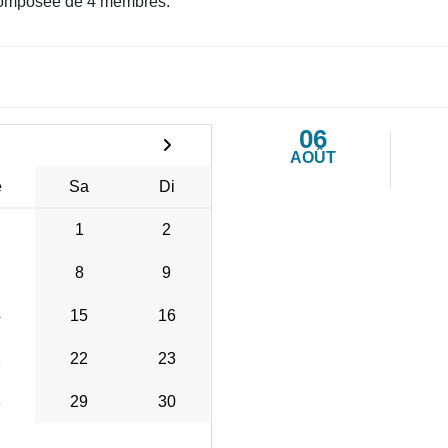
omposée de 4 membres.
06
AOÛT
e
Sa
Di
1
2
8
9
4
15
16
1
22
23
8
29
30