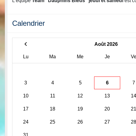
L'équipe
Team "Dauphins Bleus" jeudi et samedi
est c
Calendrier
Août 2026
Lu
Ma
Me
Je
V
3
4
5
6
7
10
11
12
13
1
17
18
19
20
2
24
25
26
27
2
31