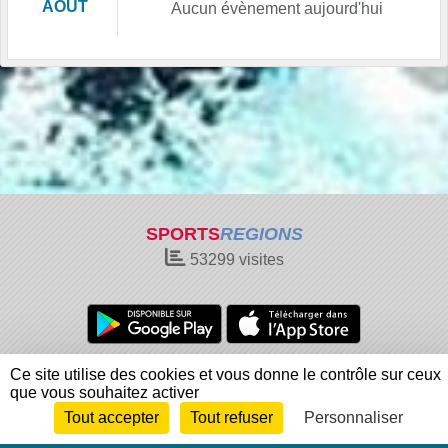
AOÛT
Aucun évènement aujourd'hui
SPORTS
REGIONS
53299
visites
Charte cookies
Gestion des cookies
Ce site utilise des cookies et vous donne le contrôle sur ceux
que vous souhaitez activer
Informations légales
Signaler un contenu inapproprié
Tout accepter
Tout refuser
Personnaliser
Envie de participer ?
Connexion